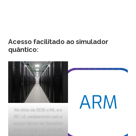
Acesso facilitado ao simulador
quântico:
No início de 2025 o INL e o
IST-UL colaboraram com a
equipa técnica do Deucalion
e com a Fujitsu na instalação