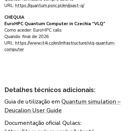
URL:
https://quantum.psnc.pl/en/piast-q/
CHEQUIA
EuroHPC Quantum Computer in Czechia “VLQ”
Como aceder: EuroHPC calls
Quando: final de 2026
URL:
https://www.it4i.cz/en/infrastructure/vlq-quantum-
computer
Detalhes técnicos adicionais:
Guia de utilização em
Quantum simulation –
Deucalion User Guide
Documentação oficial Qulacs: