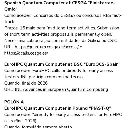
Spanish Quantum Computer at CESGA “Finisterrae-
Qmio”
Como aceder: Concursos do CESGA ou concursos RES fast-
track
Prazos: 15 maio para “mid-long term activities. Submission
of short term activities proposals is permanently open.”
Necessária colaboração com entidades da Galicia ou CSIC.
URL:
https://quantum.cesga.es/access/
e
https://qcalls.cesga.es/
EuroHPC Quantum Computer at BSC “EuroQCS-Spain”
Como aceder: EuroHPC calls or directly for early access
testers. INL participa com equipa técnica.
Quando: final de 2026
URL:
INL Advances in European Quantum Computing
POLÓNIA
EuroHPC Quantum Computer in Poland “PIAST-Q”
Como aceder: “directly for early access testers” or EuroHPC
calls (final 2026)
Quando: formulário sempre aberto