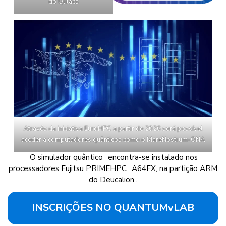
do Qulacs
Através da iniciativa EuroHPC a partir de 2026 será possível
aceder a computadores quânticos como o MareNostrum-ONA
O simulador quântico
encontra-se instalado nos
processadores Fujitsu PRIMEHPC
A64FX, na partição ARM
do Deucalion
.
INSCRIÇÕES NO QUANTUMvLAB