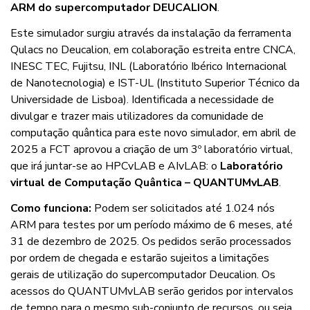
ARM do supercomputador DEUCALION
.
Este simulador surgiu através da instalação da ferramenta
Qulacs no Deucalion, em colaboração estreita entre CNCA,
INESC TEC, Fujitsu, INL (Laboratório Ibérico Internacional
de Nanotecnologia) e IST-UL (Instituto Superior Técnico da
Universidade de Lisboa). Identificada a necessidade de
divulgar e trazer mais utilizadores da comunidade de
computação quântica para este novo simulador, em abril de
2025 a FCT aprovou a criação de um 3º laboratório virtual,
que irá juntar-se ao HPCvLAB e AIvLAB: o
Laboratório
virtual de Computação Quântica – QUANTUMvLAB
.
Como funciona:
Podem ser solicitados até 1.024 nós
ARM para testes por um período máximo de 6 meses, até
31 de dezembro de 2025. Os pedidos serão processados
por ordem de chegada e estarão sujeitos a limitações
gerais de utilização do supercomputador Deucalion. Os
acessos do QUANTUMvLAB serão geridos por intervalos
de tempo para o mesmo sub-conjunto de recursos, ou seja,