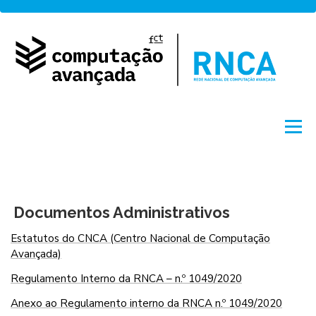
Saltar
para
conteúdo
Menu
Sobre
Rede
Acesso
Projetos
Documentos Administrativos
Formação
Notícias
English
by FCCN
Estatutos do CNCA (Centro Nacional de Computação
Avançada)
Regulamento Interno da RNCA – n.º 1049/2020
Anexo ao Regulamento interno da RNCA n.º 1049/2020