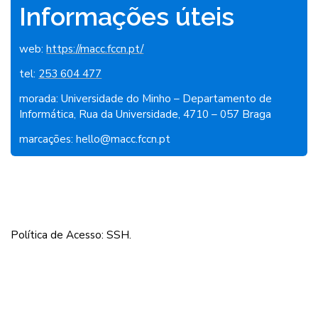
Informações úteis
web:
https://macc.fccn.pt/
tel:
253 604 477
morada: Universidade do Minho – Departamento de
Informática, Rua da Universidade, 4710 – 057 Braga
marcações: hello@macc.fccn.pt
Política de Acesso: SSH.