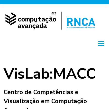
Saltar
para
conteúdo
Menu
Sobre
Rede
Acesso
Projetos
VisLab:MACC
Formação
Notícias
English
by FCCN
Centro de Competências e
Visualização em Computação