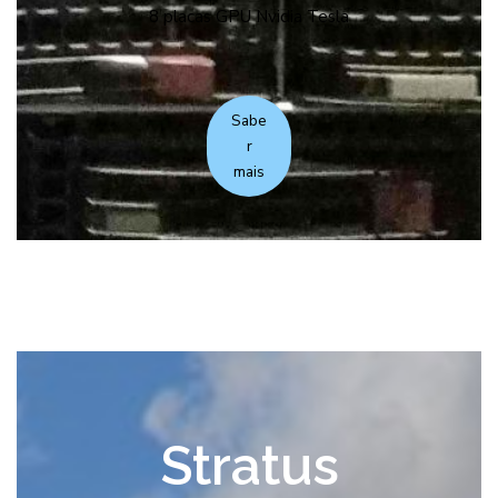
8 placas GPU Nvidia Tesla
Sabe
r
mais
Stratus