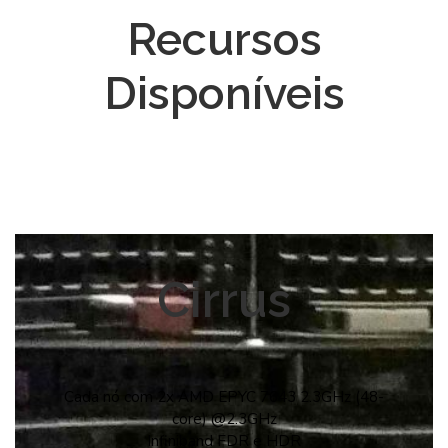
Recursos
Disponíveis
Cirrus
Cada nó com 2x AMD EPYC 7643 2.3GHz (48-
core) @2.3GHz
Infiniband FDR e HDR