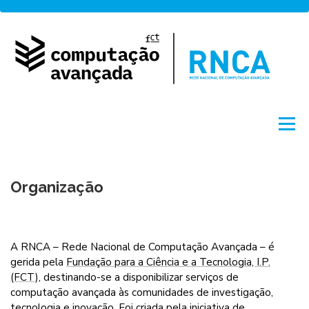
Saltar
para
conteúdo
Menu
Sobre
Rede
Acesso
Projetos
Organização
Formação
Notícias
English
by FCCN
A RNCA – Rede Nacional de Computação Avançada – é
gerida pela
Fundação para a Ciência e a Tecnologia, I.P.
(FCT)
, destinando-se a disponibilizar serviços de
computação avançada às comunidades de investigação,
tecnologia e inovação. Foi criada pela iniciativa de