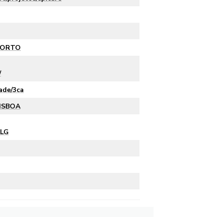
PORTO
/
ade/3ca
ISBOA
ALG