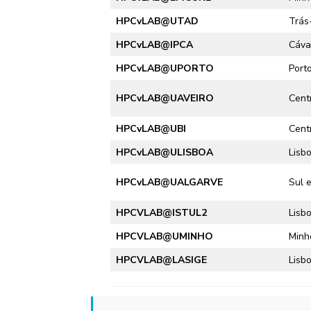
HPCvLAB@
UTAD
Trás
HPCvLAB@IPCA
Cáva
HPCvLAB@
UPORTO
Port
HPCvLAB@
UAVEIRO
Centr
HPCvLAB@
UBI
Centr
HPCvLAB@
ULISBOA
Lisb
HPCvLAB@
UALGARVE
Sul e
HPCVLAB@ISTUL2
Lisb
HPCVLAB@UMINHO
Minh
HPCVLAB@LASIGE
Lisb