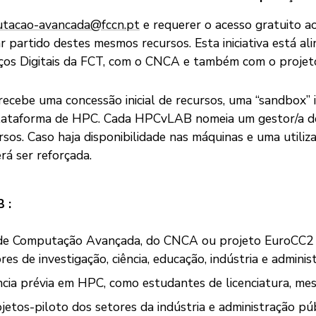
tacao-avancada@fccn.pt
e requerer o acesso gratuito a
rar partido destes mesmos recursos. Esta iniciativa está a
os Digitais da FCT, com o CNCA e também com o projet
ebe uma concessão inicial de recursos, uma “sandbox” i
ataforma de HPC. Cada HPCvLAB nomeia um gestor/a de q
sos. Caso haja disponibilidade nas máquinas e uma utiliza
á ser reforçada.
B
:
 de Computação Avançada, do CNCA ou projeto EuroCC2
res de investigação, ciência, educação, indústria e adminis
ência prévia em HPC, como estudantes de licenciatura, m
tos-piloto dos setores da indústria e administração públi