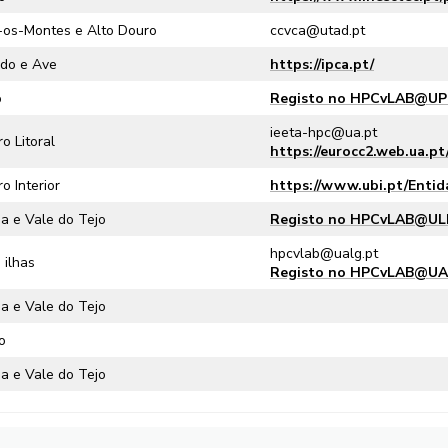
-os-Montes e Alto Douro
ccvca@utad.pt
do e Ave
https://ipca.pt/
o
Registo no HPCvLAB@U
ieeta-hpc@ua.pt
o Litoral
https://eurocc2.web.ua.pt
o Interior
https://www.ubi.pt/Entid
oa e Vale do Tejo
Registo no HPCvLAB@UL
hpcvlab@ualg.pt
 ilhas
Registo no HPCvLAB@U
oa e Vale do Tejo
o
oa e Vale do Tejo