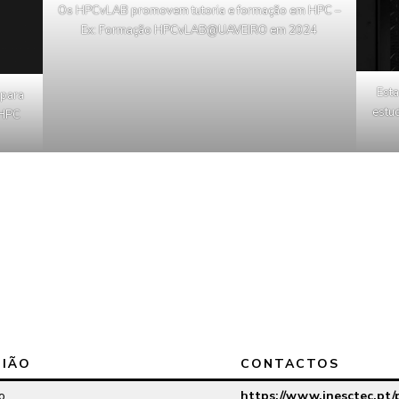
Os HPCvLAB promovem tutoria e formação em HPC –
Ex: Formação HPCvLAB@UAVEIRO em 2024
Esta
para
estu
 HPC
GIÃO
CONTACTOS
o
https://www.inesctec.pt/p