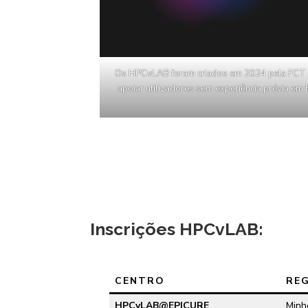
Os HPCvLAB foram criados em 2024 pela FCT 
apoiar utilizadores sem experiência prévia em
Inscrições HPCvLAB:
CENTRO
RE
HPCvLAB@EPICURE
Minh