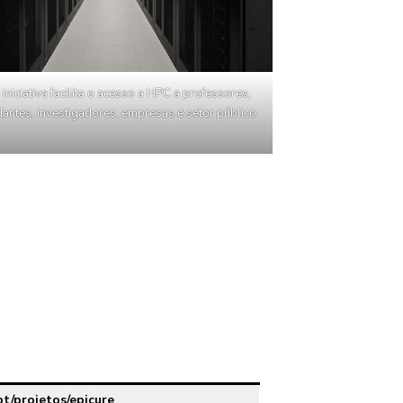
 iniciativa facilita o acesso a HPC a professores,
dantes, investigadores, empresas e setor público
t/projetos/epicure