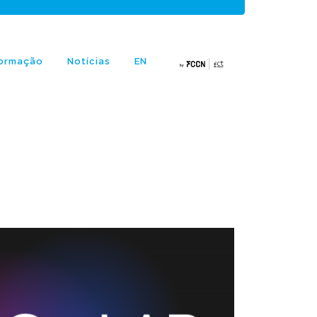
ormação
Notícias
EN
by FCCN