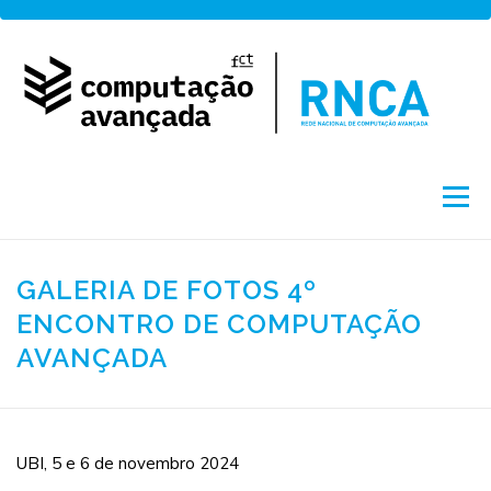
Saltar
para
conteúdo
Menu
Sobre
Rede
Acesso
Projetos
GALERIA DE FOTOS 4º
ENCONTRO DE COMPUTAÇÃO
AVANÇADA
Formação
Notícias
English
by FCCN
UBI, 5 e 6 de novembro 2024