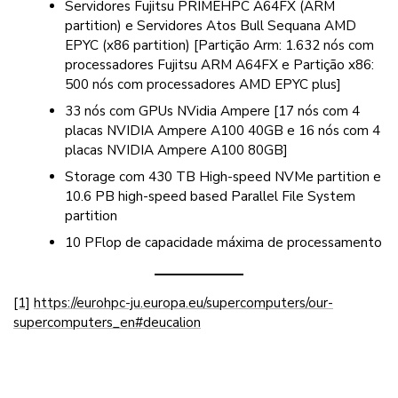
Servidores Fujitsu PRIMEHPC A64FX (ARM
partition) e Servidores Atos Bull Sequana AMD
EPYC (x86 partition) [Partição Arm: 1.632 nós com
processadores Fujitsu ARM A64FX e Partição x86:
500 nós com processadores AMD EPYC plus]
33 nós com GPUs NVidia Ampere [17 nós com 4
placas NVIDIA Ampere A100 40GB e 16 nós com 4
placas NVIDIA Ampere A100 80GB]
Storage com 430 TB High-speed NVMe partition e
10.6 PB high-speed based Parallel File System
partition
10 PFlop de capacidade máxima de processamento
[1]
https://eurohpc-ju.europa.eu/supercomputers/our-
supercomputers_en#deucalion