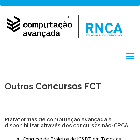
Saltar
para
conteúdo
Menu
Sobre
Rede
Acesso
Projetos
Outros
Concursos FCT
Formação
Notícias
English
by FCCN
Plataformas de computação avançada a
disponibilizar através dos concursos não-CPCA:
Concurso de Projetos de IC&DT em Todos os